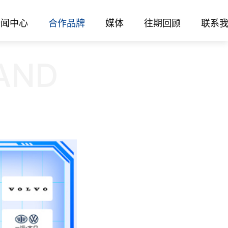
新闻中心
合作品牌
媒体
往期回顾
联系
AND