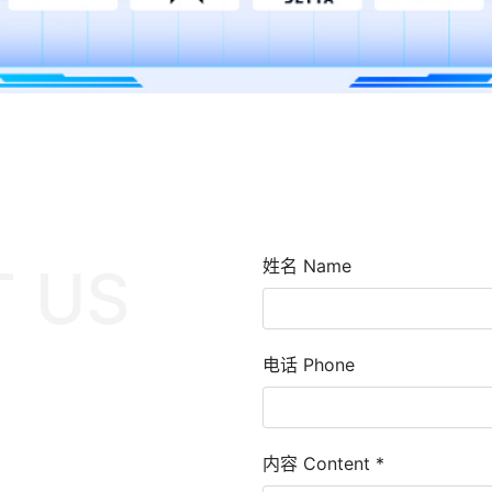
姓名 Name
 US
电话 Phone
内容 Content
*